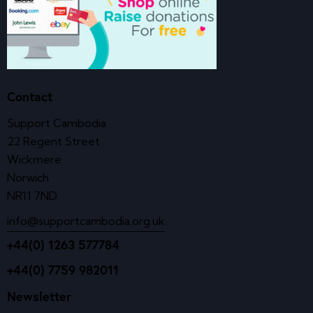
Contact
Support Cambodia
22 Regent Street
Wickmere
Norwich
NR11 7ND
info@supportcambodia.org.uk
+44(0) 1263 577784
+44(0) 7759 982011
Newsletter