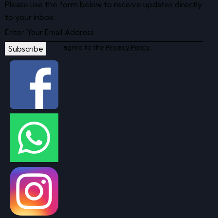
Please use the form below to receive updates directly
to your inbox.
I agree to the
Privacy Policy
.
Subscribe