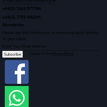
info@supportcambodia.org.uk
+44(0) 1263 577784
+44(0) 7759 982011
Newsletter
Please use the form below to receive updates directly
to your inbox.
I agree to the
Privacy Policy
.
Subscribe