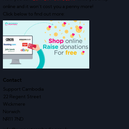
online and it won’t cost you a penny more!
Click below to find out more:
Contact
Support Cambodia
22 Regent Street
Wickmere
Norwich
NR11 7ND