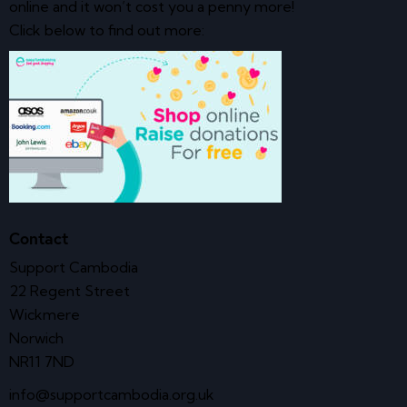
online and it won’t cost you a penny more!
Click below to find out more:
Contact
Support Cambodia
22 Regent Street
Wickmere
Norwich
NR11 7ND
info@supportcambodia.org.uk